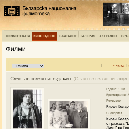
ФИЛМОТЕКАТА
КИНО ОДЕОН
Е-КАТАЛОГ
ГАЛЕРИЯ
АКТУАЛНО
ВРЪ
Филми
« назад
|
Служебно положение ординарец
(Служебно положение ордин
Година: 1978
Времетраене: 8
Режисьор
Киран Колар
Сценарист
Киран Колар
от разказа "
Димо" на Гео