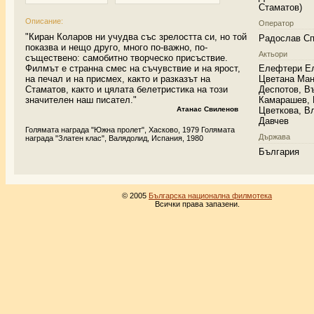
Стаматов)
Описание:
Оператор
"Киран Коларов ни учудва със зрелостта си, но той
Радослав С
показва и нещо друго, много по-важно, по-
Актьори
съществено: самобитно творческо присъствие.
Филмът е странна смес на съчувствие и на ярост,
Елефтери Е
на печал и на присмех,
както и разказът на
Цветана Ман
Стаматов, както и цялата белетристика на този
Деспотов, В
значителен наш писател."
Камарашев, 
Атанас Свиленов
Цветкова, В
Давчев
Голямата награда "Южна пролет", Хасково, 1979 Голямата
Държава
награда "Златен клас", Валядолид, Испания, 1980
България
© 2005
Българска национална филмотека
Всички права запазени.