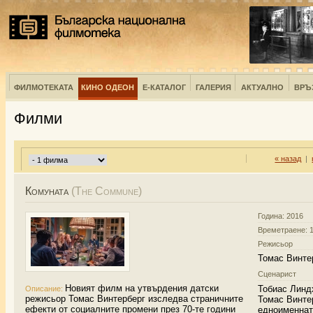
ФИЛМОТЕКАТА
КИНО ОДЕОН
Е-КАТАЛОГ
ГАЛЕРИЯ
АКТУАЛНО
ВРЪ
Филми
« назад
|
Комуната
(The Commune)
Година: 2016
Времетраене: 1
Режисьор
Томас Винте
Сценарист
Новият филм на утвърдения датски
Тобиас Линд
Описание:
режисьор Томас Винтерберг изследва страничните
Томас Винтер
ефекти от социалните промени през 70-те години
едноименнат