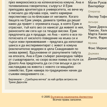
през микрокосмоса на копенхагенска комуна. Ана е
Моген Руков
телевизионна говорителка; съпругът й Ерик
Винтерберг
преподава архитектура в университета, но вече му
Оператор
е писнало да обучава хора, чиито кариерни
Йеспер Тоф
перспективи са по-бляскави от неговите. Когато
бащата на Ерик умира, двамата трябва да решат
Актьори
какво да правят с огромната къща, в която Ерик е
Трине Дирхо
отраснал, тъй като ако се нанесат да живеят в нея,
Томсен, Хел
разноските им сега ще са твърде високи. Ерик
Марта Ханзе
предпочита да я продаде, но Ана – която е все по-
Ранте, Фаре
потисната от киселото поведение на мъжа си и
търси нови преживявания – предлага да използват
Музика
шанса и да експериментират с живот в комуна
Фонс Мерки
(изключително модерен в цяла Скандинавия по
онова време). Вдъхновени от разчупените табута
Държава
на епохата, Ана и Ерик събират разнородна тайфа
Дания/Швец
от съквартиранти, но скоро всеки поема по пътя си.
Докато Ана предпочита да си стои вкъщи и да се
наслаждава на живота с новото си мащабно
семейство, Ерик намира по-традиционен начин да
съживи ежедневието си...
Берлинале – „Сребърна мечка” за най-добра актриса на
Трине Дирхолм
© 2005
Българска национална филмотека
Всички права запазени.