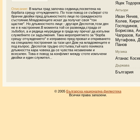
Яцек Тодоро
Описание:
В малък град започва седмица,посветена на
Актьори
борбата срещу отчуждението. По този повод се събират сто
Иван Янчев,
брачни двойки пред длъжностното лице по гражданското
състояние.Младоженците искат да получат своя "тон
Колев, Кири
щастие". Но длъжностното лице - другаря Деспотов,този ден
Господинов,
не е в настроение.В момента той се развежда,страда от
Борисова, А
зъбобол, а и редица неуредици в града му пречат да изпълни
Чапразов, К
служебните си задължения. Така мероприятието за "борба
срещу отчуждението" е изправено пред провал и откриването
Мутафова, 
на специално построения за тази цел Дом на младоженците е
Панов
под въпрос. Деспотов трудно отстъпва,тъй като понякога
длъжността кара човека да се чувства незаменим и
Музика
всесилен. Това е повод за конфликт между стоте измъчени
двойки и един служител...
Атанас Косе
Държава
България
© 2005
Българска национална филмотека
Всички права запазени.