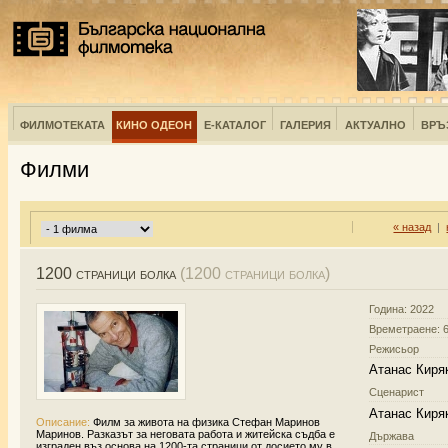
ФИЛМОТЕКАТА
КИНО ОДЕОН
Е-КАТАЛОГ
ГАЛЕРИЯ
АКТУАЛНО
ВРЪ
Филми
« назад
|
1200 страници болка
(1200 страници болка)
Година: 2022
Времетраене: 6
Режисьор
Атанас Киря
Сценарист
Атанас Киря
Описание:
Филм за живота на физика Стефан Маринов
Маринов. Разказът за неговата работа и житейска съдба е
Държава
изграден въз основа на 1200-та страници от досието му в