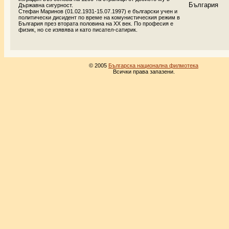
България
Държавна сигурност.
Стефан Маринов (01.02.1931-15.07.1997) е български учен и
политически дисидент по време на комунистическия режим в
България през втората половина на XX век. По професия е
физик, но се изявява и като писател-сатирик.
© 2005
Българска национална филмотека
Всички права запазени.