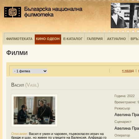
ФИЛМОТЕКАТА
КИНО ОДЕОН
Е-КАТАЛОГ
ГАЛЕРИЯ
АКТУАЛНО
ВРЪ
Филми
« назад
|
Васил
(Vasil)
Година: 2022
Времетраене: 9
Режисьор
Авелина Пра
Сценарист
Авелина Пра
Описание:
Васил е умен и чаровен, първокласен играч на
Оператор
бридж и шах, но живее по улиците на Валенсия. Алфредо го