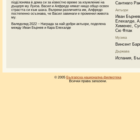
подслонява в дома си за известно време за изумление на
Сантиаго Ра
дъщеря му Луиза. Васил и Алфредо нямат нищо общо освен
страстта си към шаха. Въпреки различията им, Алфредо
Актьори
постепенно осъзнава, че Васил завинаги е променил живота
Иван Бърнев
му.
Елехалде, А
Валядолид 2022 – Награда за най-добри актьори, поделена
Хименес, Су
между Иван Бърнев и Кара Елехалде
Сю Флак
Музика
Винсент Бар
Държава
Испания, Бъ
© 2005
Българска национална филмотека
Всички права запазени.