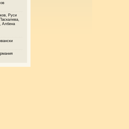
сов
ков, Руси
 Паскалева,
, Албена
овански
ермания