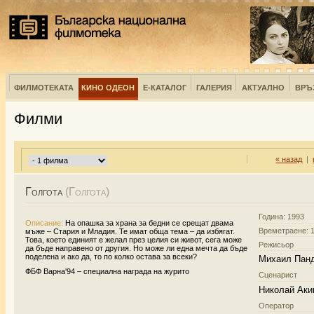
ФИЛМОТЕКАТА
КИНО ОДЕОН
Е-КАТАЛОГ
ГАЛЕРИЯ
АКТУАЛНО
ВРЪ
Филми
« назад
|
Голгота
(Голгота)
Година: 1993
Описание:
На опашка за храна за бедни се срещат двама
Времетраене: 1
мъже – Стария и Младия. Те имат обща тема – да избягат.
Това, което единият е желал през целия си живот, сега може
Режисьор
да бъде направено от другия. Но може ли една мечта да бъде
поделена и ако да, то по колко остава за всеки?
Михаил Пан
ФБФ Варна'94 – специална награда на журито
Сценарист
Николай Аки
Оператор