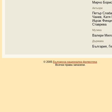
Мирчо Бори
Актьори
Петър Слаба
Чанев, Катя
Ицхак Финци
Ставрева
Музика
Валери Мил
Държава
България, Г
© 2005
Българска национална филмотека
Всички права запазени.