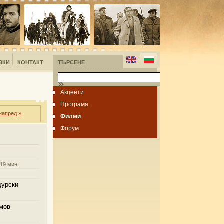
ЗКИ
КОНТАКТ
ТЪРСЕНЕ
Акценти
Програма
напред »
Филми
Форум
19 мин.
дурски
мов