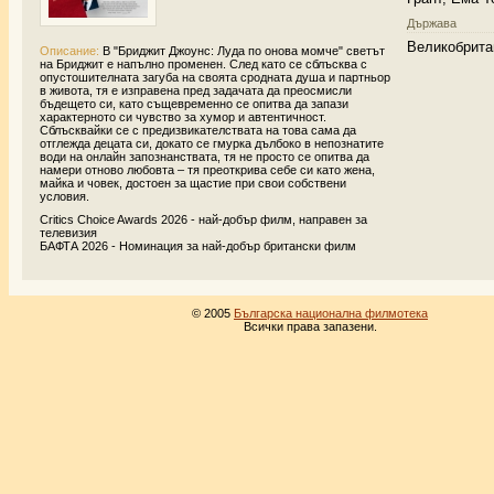
Държава
Великобрита
Описание:
В "Бриджит Джоунс: Луда по онова момче" светът
на Бриджит е напълно променен. След като се сблъсква с
опустошителната загуба на своята сродната душа и партньор
в живота, тя е изправена пред задачата да преосмисли
бъдещето си, като същевременно се опитва да запази
характерното си чувство за хумор и автентичност.
Сблъсквайки се с предизвикателствата на това сама да
отглежда децата си, докато се гмурка дълбоко в непознатите
води на онлайн запознанствата, тя не просто се опитва да
намери отново любовта – тя преоткрива себе си като жена,
майка и човек, достоен за щастие при свои собствени
условия.
Critics Choice Awards 2026 - най-добър филм, направен за
телевизия
БАФТА 2026 - Номинация за най-добър британски филм
© 2005
Българска национална филмотека
Всички права запазени.