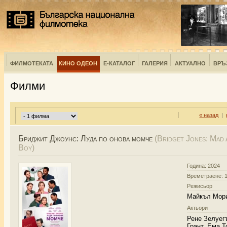
ФИЛМОТЕКАТА
КИНО ОДЕОН
Е-КАТАЛОГ
ГАЛЕРИЯ
АКТУАЛНО
ВРЪ
Филми
« назад
|
Бриджит Джоунс: Луда по онова момче
(Bridget Jones: Mad
Boy)
Година: 2024
Времетраене: 1
Режисьор
Майкъл Мор
Актьори
Рене Зелуег
Грант, Ема 