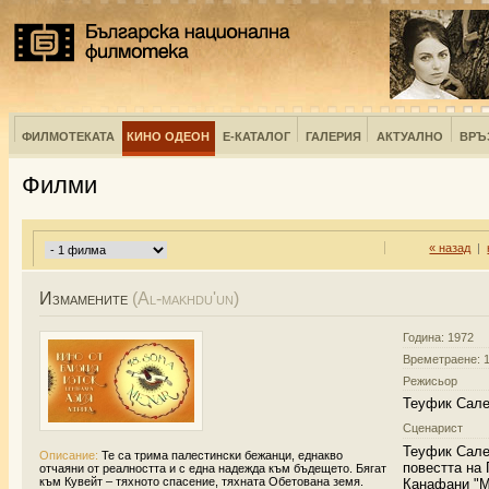
ФИЛМОТЕКАТА
КИНО ОДЕОН
Е-КАТАЛОГ
ГАЛЕРИЯ
АКТУАЛНО
ВРЪ
Филми
« назад
|
Измамените
(Al-makhdu'un)
Година: 1972
Времетраене: 1
Режисьор
Теуфик Сал
Сценарист
Теуфик Сале
Описание:
Те са трима палестински бежанци, еднакво
повестта на 
отчаяни от реалността и с една надежда към бъдещето. Бягат
към Кувейт – тяхното спасение, тяхната Обетована земя.
Канафани "