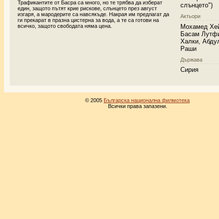
Трафикантите от Басра са много, но те трябва да изберат
слънцето")
един, защото пътят крие рискове, слънцето през август
изгаря, а мародерите са навсякъде. Накрая им предлагат да
Актьори
ги прекарат в празна цистерна за вода, а те са готови на
Мохамед Хей
всичко, защото свободата няма цена.
Басам Лутф
Халки, Абду
Раши
Държава
Сирия
© 2005
Българска национална филмотека
Всички права запазени.