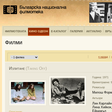
ФИЛМОТЕКАТА
КИНО ОДЕОН
Е-КАТАЛОГ
ГАЛЕРИЯ
АКТУАЛНО
ВРЪ
Филми
« назад
|
Излитане
(Taking Off)
Година: 1971
Времетраене: 9
Режисьор
Милош Форм
Актьори
Лин Карлайн
Лина Хийкок
Ейнджъл
Описание: