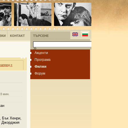
ЗКИ
КОНТАКТ
ТЪРСЕНЕ
Акценти
Програма
напред »
Филми
Форум
3 мин.
ан
, Бък Хенри,
, Джорджия