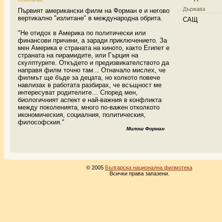
Държава
Първият американски филм на Форман е и негово
вертикално "излитане" в международна обрита.
САЩ
"Не отидох в Америка по политически или
финансови причини, а заради приключението. За
мен Америка е страната на киното, както Египет е
страната на пирамидите, или Гърция на
скулптурите. Откъдето и предизвикателството да
направя филм точно там... Отначало мислех, че
филмът ще бъде за децата, но колкото повече
навлизах в работата разбирах, че всъщност ме
интересуват родителите… Според мен,
биологичният аспект е най-важния в конфликта
между поколенията, много по-важен отколкото
икономическия, социалния, политическия,
философския."
Милош Форман
© 2005
Българска национална филмотека
Всички права запазени.