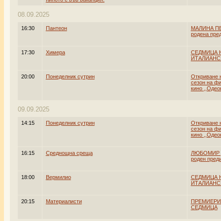
08.09.2025
16:30
Пантеон
МАЛИНА П
родена пред
17:30
Химера
СЕДМИЦА 
ИТАЛИАНС
20:00
Понеделник сутрин
Откриване 
сезон на ф
кино ,,Одеон
09.09.2025
14:15
Понеделник сутрин
Откриване 
сезон на ф
кино ,,Одеон
16:15
Среднощна среща
ЛЮБОМИР 
роден преди
18:00
Вермилио
СЕДМИЦА 
ИТАЛИАНС
20:15
Материалисти
ПРЕМИЕРИ
СЕДМИЦА