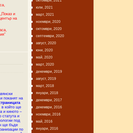
октомври, 2021
са,
юли, 2021
„Показ и
март, 2021
център на
ноември, 2020
октомври, 2020
аса,
ия”
септември, 2020
август, 2020
юни, 2020
май, 2020
март, 2020
декември, 2019
август, 2019
март, 2018
януари, 2018
авянски
и поканят на
декември, 2017
страницата
 в който ще
декември, 2016
 и киното –
ноември, 2016
о статута и
нологии под
май, 2016
он ще бъде
януари, 2016
ранизации по