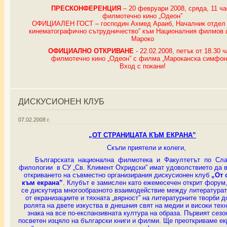
ПРЕСКОНФЕРЕНЦИЯ
– 20 февруари 2008, сряда, 11 ча
филмотечно кино „Одеон”
ОФИЦИАЛЕН ГОСТ – господин Ахмед Араиб, Началник отдел 
кинематографично сътрудничество” към Националния филмов 
Мароко
ОФИЦИАЛНО ОТКРИВАНЕ
- 22.02.2008, петък от 18.30 ч
филмотечно кино „Одеон”
с филма „Мароканска симфон
Вход с покани!
ДИСКУСИОНЕН КЛУБ
07.02.2008 г.
„ОТ СТРАНИЦАТА КЪМ ЕКРАНА”
Скъпи приятели и колеги,
Българската национална филмотека и Факултетът по Сл
филологии в СУ „Св. Климент Охридски” имат удоволствието да в
откриването на съвместно организирания дискусионен клуб
„От 
към екрана”
. Клубът е замислен като ежемесечен открит форум,
се дискутира многообразното взаимодействие между литературата
от екранизациите и тяхната „вярност” на литературните творби д
ролята на двете изкуства в днешния свят на медии и високи тех
знака на все по-експанзивната култура на образа. Първият сез
посветен изцяло на български книги и филми. Ще преоткриваме ек