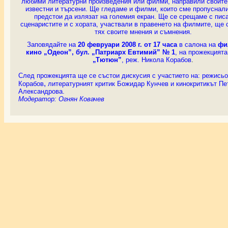
любими литературни произведения или филми, направили своите 
известни и търсени. Ще гледаме и филми, които сме пропуснали
предстои да излязат на големия екран. Ще се срещаме с пис
сценаристите и с хората, участвали в правенето на филмите, ще
тях своите мнения и съмнения.
Заповядайте на
20 февруари 2008 г. от 17 часа
в салона на
фи
кино „Одеон”, бул. „Патриарх Евтимий” № 1
, на прожекцият
„Тютюн”
, реж. Никола Корабов
.
След прожекцията ще се състои дискусия
с участието на: режись
,
Корабов
литературният критик Божидар Кунчев и кинокритикът
Пе
Александрова.
Модератор:
Огнян Ковачев